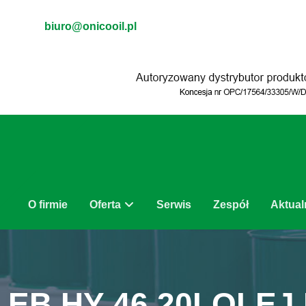
biuro@onicooil.pl
O firmie
Oferta
Serwis
Zespół
Aktual
EB HY 46 20L
OLEJ