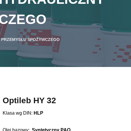
WCZEGO
A PRZEMYSŁU SPOŻYWCZEGO
Optileb HY 32
Klasa wg DIN:
HLP
Olej bazowy:
Syntetyczny PAO