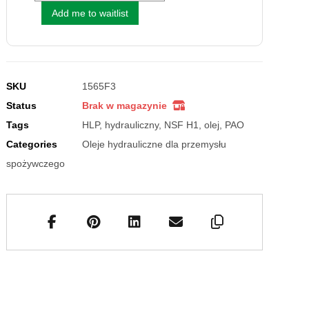
Add me to waitlist
SKU
1565F3
Status
Brak w magazynie
Tags
HLP
,
hydrauliczny
,
NSF H1
,
olej
,
PAO
Categories
Oleje hydrauliczne dla przemysłu
spożywczego