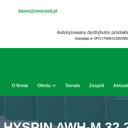
biuro@onicooil.pl
O firmie
Oferta
Serwis
Zespół
Aktual
HYSPIN AWH-M 32 