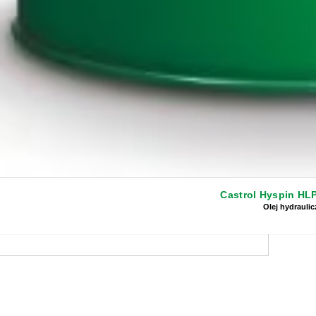
Castrol Hyspin HL
Olej hydrauli