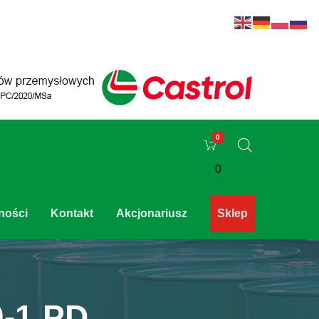
0
ności
Kontakt
Akcjonariusz
Sklep
-1 PD