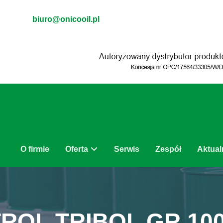
biuro@onicooil.pl
O firmie
Oferta
Serwis
Zespół
Aktual
ROL TRIBOL GR 100