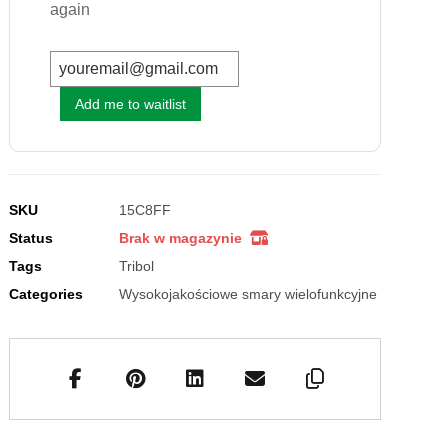
again
Add me to waitlist
SKU
15C8FF
Status
Brak w magazynie
Tags
Tribol
Categories
Wysokojakościowe smary wielofunkcyjne